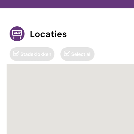
Locaties
Stadsklokken
Select all