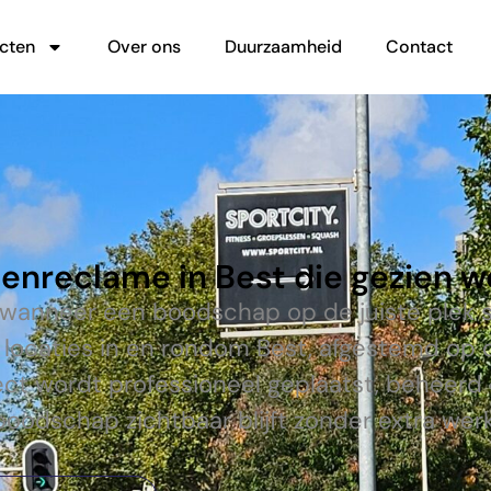
cten
Over ons
Duurzaamheid
Contact
tenreclame in Best die gezien w
 wanneer een boodschap op de juiste plek s
 locaties in en rondom Best, afgestemd op 
ect wordt professioneel geplaatst, beheer
boodschap zichtbaar blijft zonder extra werk