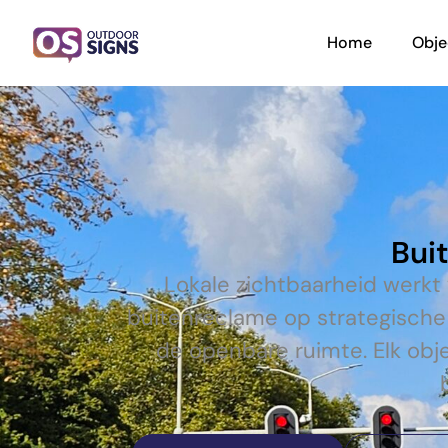
Home
Obje
Bui
Lokale zichtbaarheid werkt
buitenreclame op strategische
de openbare ruimte. Elk obj