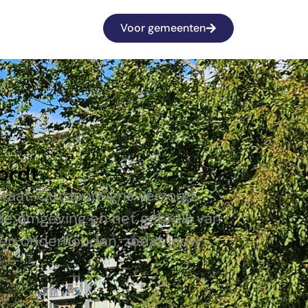
Voor gemeenten
ordt
taat. OutdoorSigns verzorgt
de omgeving en het gebruik van
d en onderhouden, zodat jouw
.