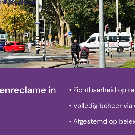
chikbare plekken
enreclame in
• Zichtbaarheid op r
• Volledig beheer via 
• Afgestemd op beleid