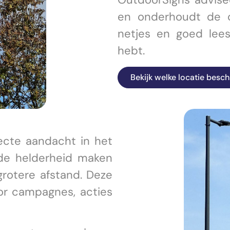
en onderhoudt de ob
netjes en goed leesb
hebt.
Bekijk welke locatie besch
ecte aandacht in het
 de helderheid maken
rotere afstand. Deze
or campagnes, acties