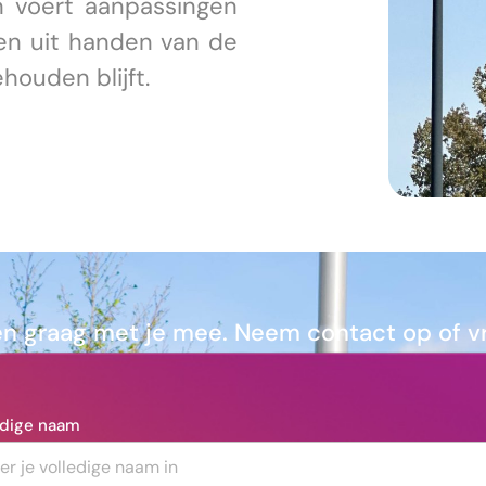
 voert aanpassingen
ven uit handen van de
houden blijft.
 graag met je mee. Neem contact op of vra
edige naam