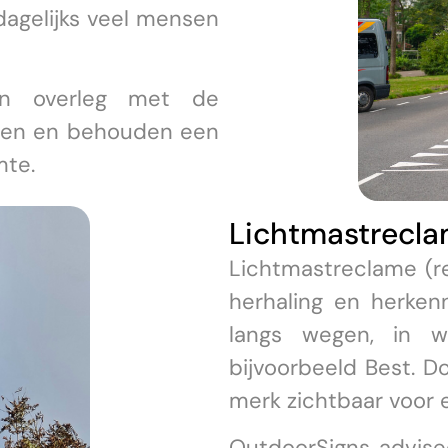
dagelijks veel mensen
in overleg met de
eren en behouden een
mte.
Lichtmastrecla
Lichtmastreclame (re
herhaling en herken
langs wegen, in w
bijvoorbeeld Best. D
merk zichtbaar voor 
OutdoorSigns advisee