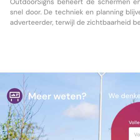
OutdoorSigns beheert de schermen en
snel door. De techniek en planning blij
adverteerder, terwijl de zichtbaarheid be
Meer weten?
We denken
Voll