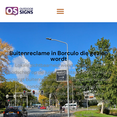
Buitenreclame in Borculo die gezien
wordt
Lokale zichtbaarheid werkt wanneer een
boodschap op de juiste plek staat. OutdoorSigns
verzorgt buitenreclame op strategische locaties
in en rondom Borculo, afgestemd op de
omgeving en het gebruik van de openbare
ruimte. Elk object wordt professioneel geplaatst,
beheerd en onderhouden, zodat jouw boodschap
zichtbaar blijft zonder extra werk.