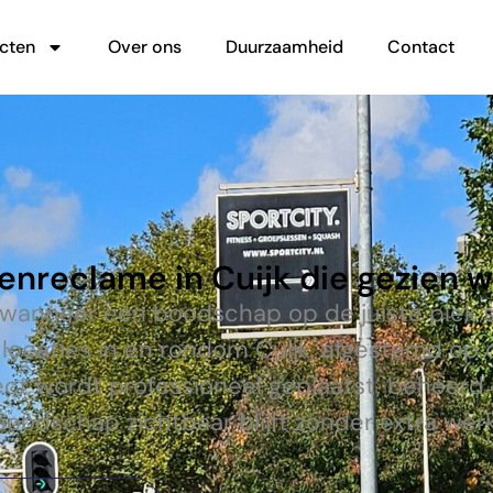
cten
Over ons
Duurzaamheid
Contact
enreclame in Cuijk die gezien 
 wanneer een boodschap op de juiste plek s
locaties in en rondom Cuijk, afgestemd op
ect wordt professioneel geplaatst, beheer
boodschap zichtbaar blijft zonder extra werk