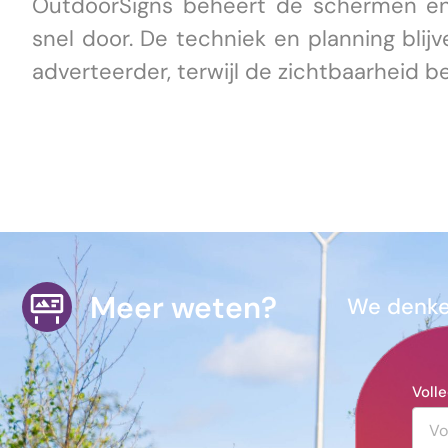
OutdoorSigns beheert de schermen en
snel door. De techniek en planning blij
adverteerder, terwijl de zichtbaarheid be
Meer weten?
We denken
Voll