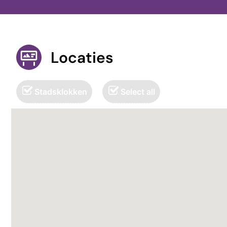
Locaties
Stadsklokken
Select all