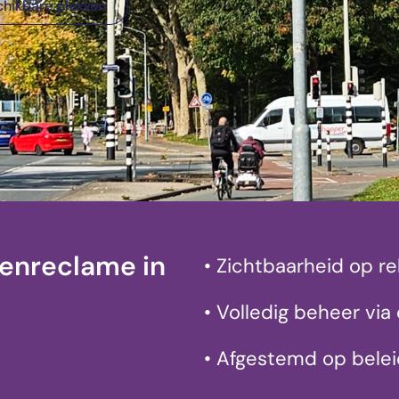
chikbare plekken
enreclame in
• Zichtbaarheid op r
• Volledig beheer via 
• Afgestemd op beleid