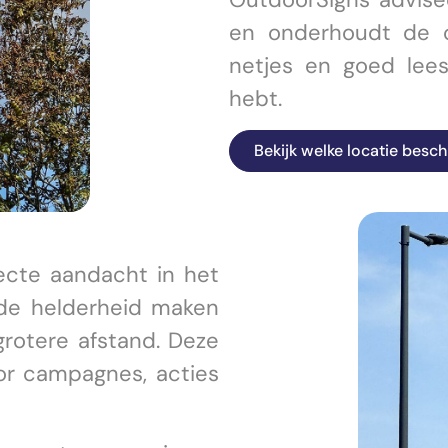
en onderhoudt de ob
netjes en goed leesb
hebt.
Bekijk welke locatie besch
ecte aandacht in het
 de helderheid maken
rotere afstand. Deze
or campagnes, acties