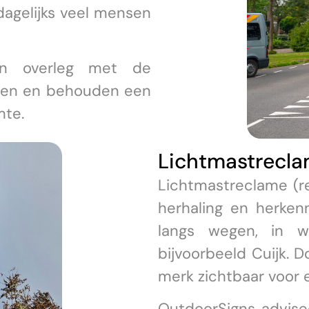
dagelijks veel mensen
in overleg met de
eren en behouden een
mte.
Lichtmastrecla
Lichtmastreclame (re
herhaling en herken
langs wegen, in w
bijvoorbeeld Cuijk. D
merk zichtbaar voor 
OutdoorSigns advisee