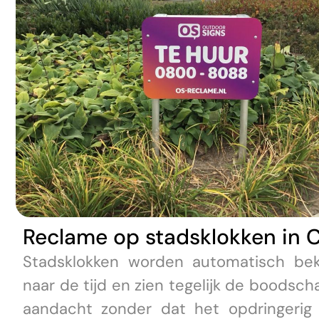
Reclame op stadsklokken in C
Stadsklokken worden automatisch bek
naar de tijd en zien tegelijk de boodsc
aandacht zonder dat het opdringerig v