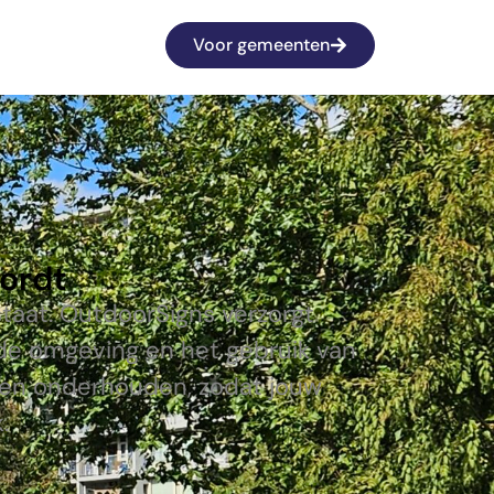
Voor gemeenten
wordt
taat. OutdoorSigns verzorgt
 de omgeving en het gebruik van
d en onderhouden, zodat jouw
.