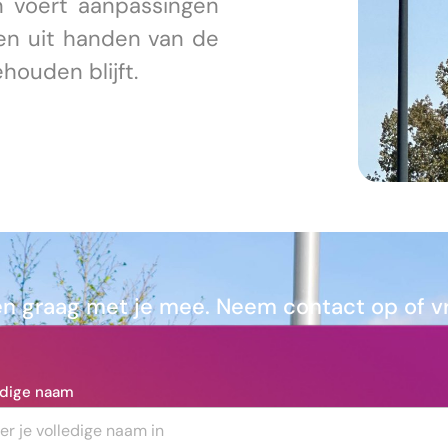
 voert aanpassingen
ven uit handen van de
houden blijft.
 graag met je mee. Neem contact op of vra
edige naam