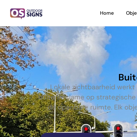
Home
Obje
Buit
Lokale zichtbaarheid werkt
buitenreclame op strategische 
de openbare ruimte. Elk obj