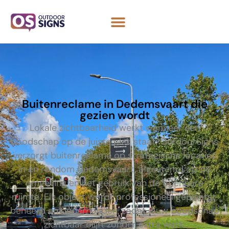
Buitenreclame in Dedemsvaart die
gezien wordt
Lokale zichtbaarheid werkt wanneer een
boodschap op de juiste plek staat. OutdoorSigns
verzorgt buitenreclame op strategische locaties
in en rondom Dedemsvaart, afgestemd op de
omgeving en het gebruik van de openbare
ruimte. Elk object wordt professioneel geplaatst,
beheerd en onderhouden, zodat jouw boodschap
zichtbaar blijft zonder extra werk.