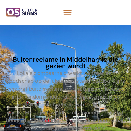
Buitenreclame in Middelharnis die
gezien wordt
Lokale zichtbaarheid werkt wanneer een
boodschap op de juiste plek staat. OutdoorSigns
verzorgt buitenreclame op strategische locaties
in en rondom Middelharnis, afgestemd op de
omgeving en het gebruik van de openbare
ruimte. Elk object wordt professioneel geplaatst,
beheerd en onderhouden, zodat jouw boodschap
zichtbaar blijft zonder extra werk.