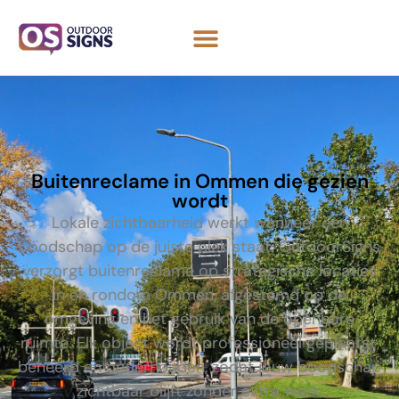
Buitenreclame in Ommen die gezien
wordt
Lokale zichtbaarheid werkt wanneer een
boodschap op de juiste plek staat. OutdoorSigns
verzorgt buitenreclame op strategische locaties
in en rondom Ommen, afgestemd op de
omgeving en het gebruik van de openbare
ruimte. Elk object wordt professioneel geplaatst,
beheerd en onderhouden, zodat jouw boodschap
zichtbaar blijft zonder extra werk.