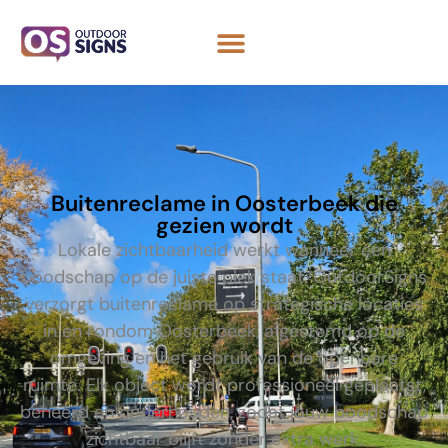
Buitenreclame in Oosterbeek die
gezien wordt
Lokale zichtbaarheid werkt wanneer een
boodschap op de juiste plek staat. OutdoorSigns
verzorgt buitenreclame op strategische locaties
in en rondom Oosterbeek, afgestemd op de
omgeving en het gebruik van de openbare
ruimte. Elk object wordt professioneel geplaatst,
beheerd en onderhouden, zodat jouw boodschap
zichtbaar blijft zonder extra werk.