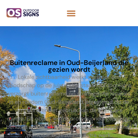
Buitenreclame in Oud-Beijerland die
gezien wordt
Lokale zichtbaarheid werkt wanneer een
boodschap op de juiste plek staat. OutdoorSigns
verzorgt buitenreclame op strategische locaties
in en rondom Oud-Beijerland, afgestemd op de
omgeving en het gebruik van de openbare
ruimte. Elk object wordt professioneel geplaatst,
beheerd en onderhouden, zodat jouw boodschap
zichtbaar blijft zonder extra werk.