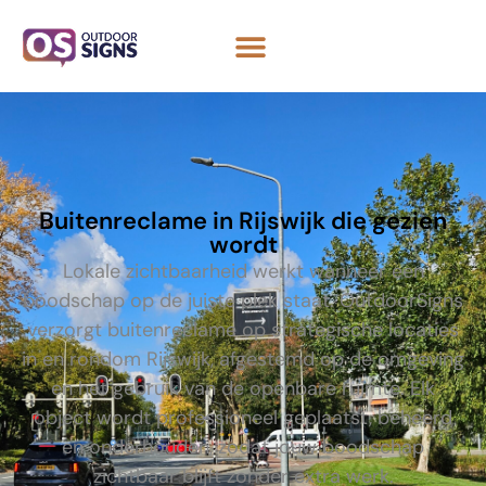
Buitenreclame in Rijswijk die gezien
wordt
Lokale zichtbaarheid werkt wanneer een
boodschap op de juiste plek staat. OutdoorSigns
verzorgt buitenreclame op strategische locaties
in en rondom Rijswijk, afgestemd op de omgeving
en het gebruik van de openbare ruimte. Elk
object wordt professioneel geplaatst, beheerd
en onderhouden, zodat jouw boodschap
zichtbaar blijft zonder extra werk.