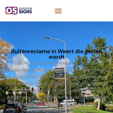
Buitenreclame in Weert die gezien
wordt
Lokale zichtbaarheid werkt wanneer een
boodschap op de juiste plek staat. OutdoorSigns
verzorgt buitenreclame op strategische locaties
in en rondom Weert, afgestemd op de omgeving
en het gebruik van de openbare ruimte. Elk
object wordt professioneel geplaatst, beheerd
en onderhouden, zodat jouw boodschap
zichtbaar blijft zonder extra werk.