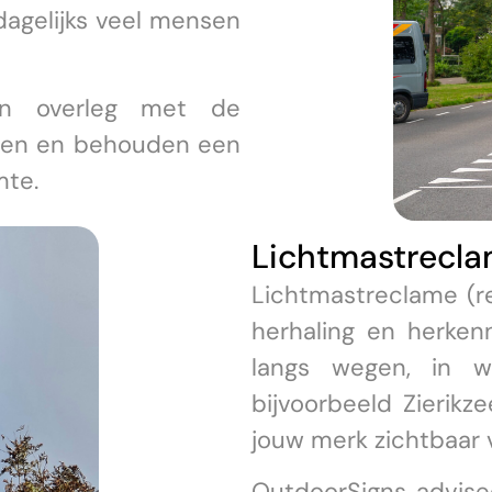
dagelijks veel mensen
in overleg met de
eren en behouden een
mte.
Lichtmastreclam
Lichtmastreclame (re
herhaling en herken
langs wegen, in w
bijvoorbeeld Zierikz
jouw merk zichtbaar 
OutdoorSigns advisee