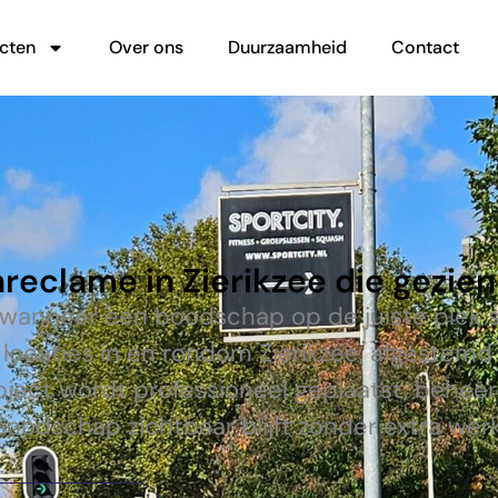
cten
Over ons
Duurzaamheid
Contact
reclame in Zierikzee die gezie
 wanneer een boodschap op de juiste plek s
locaties in en rondom Zierikzee, afgestem
bject wordt professioneel geplaatst, behe
boodschap zichtbaar blijft zonder extra werk