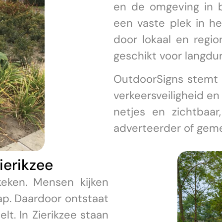
en de omgeving in 
een vaste plek in he
door lokaal en regio
geschikt voor langdur
OutdoorSigns stemt 
verkeersveiligheid en
netjes en zichtbaar
adverteerder of gem
ierikzee
eken. Mensen kijken
hap. Daardoor ontstaat
lt. In Zierikzee staan