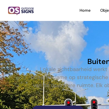
Home
Obje
Buiten
Lokale zichtbaarheid werkt
buitenreclame op strategische 
van de openbare ruimte. Elk o