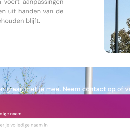
 voert aanpassingen
ven uit handen van de
houden blijft.
 graag met je mee. Neem contact op of vra
edige naam