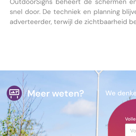
OutdoorSigns beheert de schermen en
snel door. De techniek en planning blij
adverteerder, terwijl de zichtbaarheid be
Meer weten?
We denken
Voll