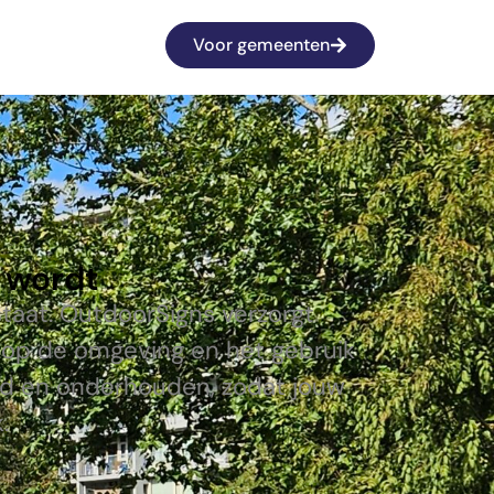
Voor gemeenten
n wordt
taat. OutdoorSigns verzorgt
d op de omgeving en het gebruik
erd en onderhouden, zodat jouw
.