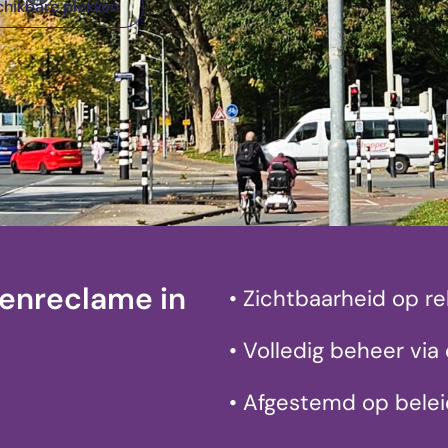
chikbare plekken
enreclame in
• Zichtbaarheid op r
• Volledig beheer via 
• Afgestemd op beleid