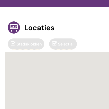
Locaties
Stadsklokken
Select all